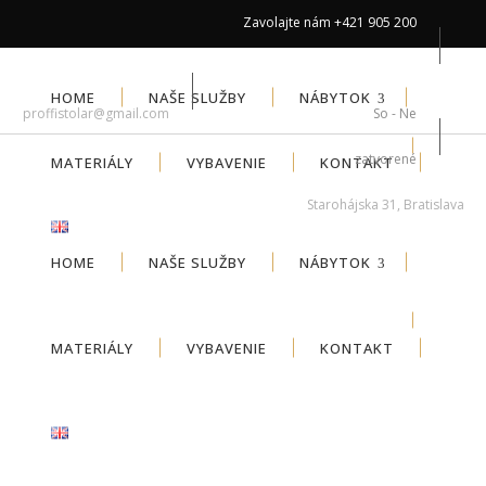
Zavolajte nám
+421 905 200
648
HOME
NAŠE SLUŽBY
NÁBYTOK
proffistolar@gmail.com
Po - Pia 8.00-15.00
So - Ne
zatvorené
MATERIÁLY
VYBAVENIE
KONTAKT
Starohájska 31, Bratislava
HOME
NAŠE SLUŽBY
NÁBYTOK
MATERIÁLY
VYBAVENIE
KONTAKT