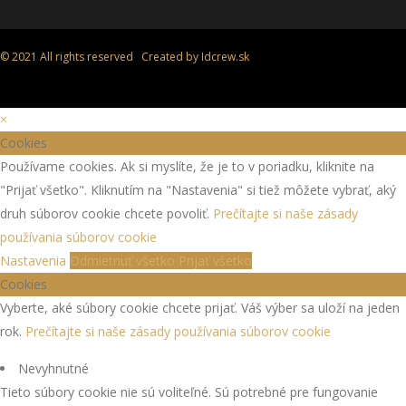
© 2021 All rights reserved Created by
Idcrew.sk
×
Cookies
Používame cookies. Ak si myslíte, že je to v poriadku, kliknite na
"Prijať všetko". Kliknutím na "Nastavenia" si tiež môžete vybrať, aký
druh súborov cookie chcete povoliť.
Prečítajte si naše zásady
používania súborov cookie
Nastavenia
Odmietnuť všetko
Prijať všetko
Cookies
Vyberte, aké súbory cookie chcete prijať. Váš výber sa uloží na jeden
rok.
Prečítajte si naše zásady používania súborov cookie
Nevyhnutné
Tieto súbory cookie nie sú voliteľné. Sú potrebné pre fungovanie