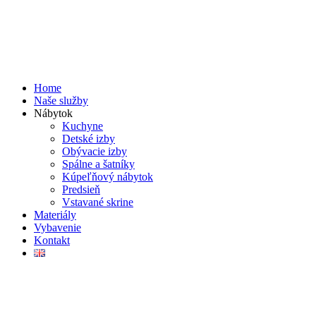
Home
Naše služby
Nábytok
Kuchyne
Detské izby
Obývacie izby
Spálne a šatníky
Kúpeľňový nábytok
Predsieň
Vstavané skrine
Materiály
Vybavenie
Kontakt