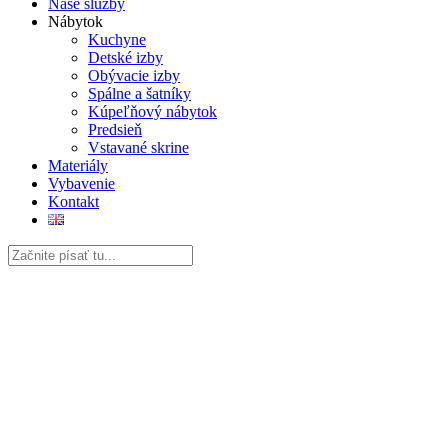
Naše služby
Nábytok
Kuchyne
Detské izby
Obývacie izby
Spálne a šatníky
Kúpeľňový nábytok
Predsieň
Vstavané skrine
Materiály
Vybavenie
Kontakt