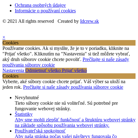
Ochrana osobných údajov
Informácie o používaní cookies
© 2021 All rights reserved Created by
Idcrew.sk
×
Cookies
Používame cookies. Ak si myslíte, že je to v poriadku, kliknite na
"Prijať všetko". Kliknutím na "Nastavenia" si tiež môžete vybrať,
aký druh súborov cookie chcete povoliť.
Prečítajte si naše zásady
používania súborov cookie
Nastavenia
Odmietnuť všetko
Prijať všetko
Cookies
Vyberte, aké súbory cookie chcete prijať. Váš výber sa uloží na
jeden rok.
Prečítajte si naše zásady používania súborov cookie
Nevyhnutné
Tieto súbory cookie nie sú voliteľné. Sú potrebné pre
fungovanie webovej stránky.
Štatistiky
Aby sme mohli zlepšiť funkčnosť a štruktúru webovej stránky
na základe spôsobu používania webovej stránky.
Používateľská spokojnosť
Aby naša stránka počas vašej návštevy fungovala čo