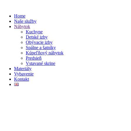
Home
Naše služby
Nábytok
Kuchyne
Detské izby
Obývacie izby
Spálne a šatníky
Kúpeľňový nábytok
Predsieň
Vstavané skrine
Materiály
Vybavenie
Kontakt