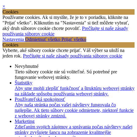
×
Cookies
Používame cookies. Ak si myslíte, že je to v poriadku, kliknite na
"Prijať všetko". Kliknutím na "Nastavenia" si tiež môžete vybrať,
aký druh súborov cookie chcete povoliť.
Prečítajte si naše zásady
používania súborov cookie
Nastavenia
Odmietnuť všetko
Prijať všetko
Cookies
Vyberte, aké súbory cookie chcete prijať. Váš výber sa uloží na
jeden rok.
Prečítajte si naše zásady používania súborov cookie
Nevyhnutné
Tieto súbory cookie nie sú voliteľné. Sú potrebné pre
fungovanie webovej stránky.
Štatistiky
Aby sme mohli zlepšiť funkčnosť a štruktúru webovej stránky
na základe spôsobu používania webovej stránky.
Používateľská spokojnosť
Aby naša stránka počas vašej návštevy fungovala čo
najlepšie. Ak tieto súbory cookie odmietnete, niektoré funkcie
z webovej stránky zmiznú.
Marketing
Zdieľaním svojich záujmov a správania počas návštevy našej
stránky zvyšujete šancu na zobrazenie kvalitnejšie