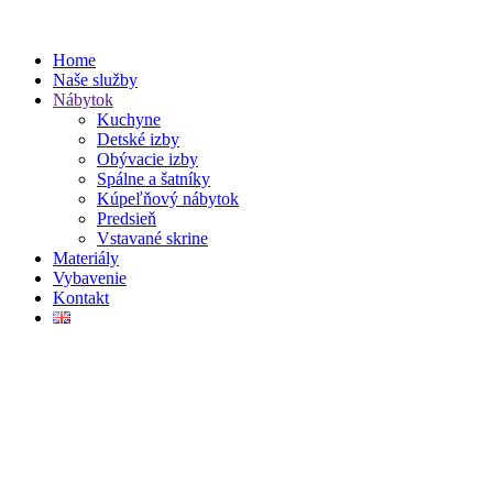
Home
Naše služby
Nábytok
Kuchyne
Detské izby
Obývacie izby
Spálne a šatníky
Kúpeľňový nábytok
Predsieň
Vstavané skrine
Materiály
Vybavenie
Kontakt