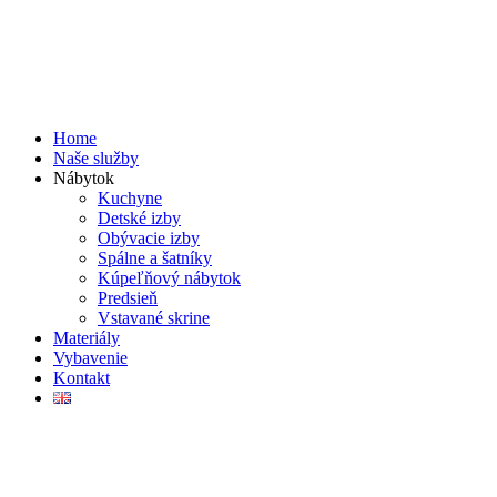
Home
Naše služby
Nábytok
Kuchyne
Detské izby
Obývacie izby
Spálne a šatníky
Kúpeľňový nábytok
Predsieň
Vstavané skrine
Materiály
Vybavenie
Kontakt