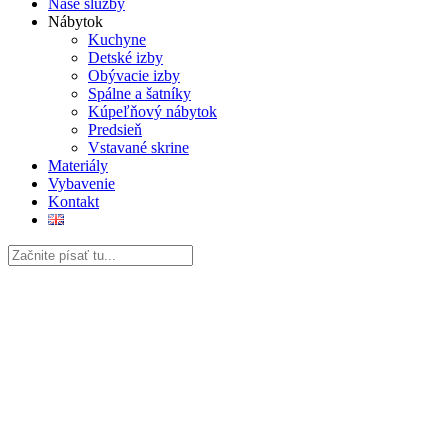
Naše služby
Nábytok
Kuchyne
Detské izby
Obývacie izby
Spálne a šatníky
Kúpeľňový nábytok
Predsieň
Vstavané skrine
Materiály
Vybavenie
Kontakt