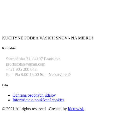
KUCHYNE PODĽA VAŠICH SNOV - NA MIERU!
Kontakty
Starohájska 31, 84107 Bratislava
proffistolar@gmail.com
+421 905 200 648
Po – Pia 8.00-15.00
So – Ne zatvorené
Info
Ochrana osobných údajov
Informácie o používaní cookies
© 2021 All rights reserved Created by
Idcrew.sk